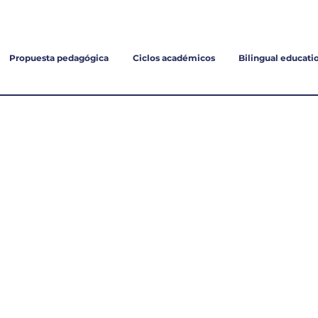
Inscripciones
Propuesta pedagógica
Ciclos académicos
Bilingual educati
NGLAT