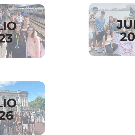
JU
LIO
2
23
LIO
26