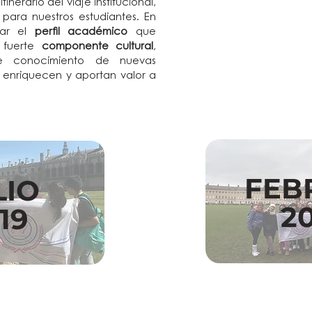
nerario del viaje institucional,
ara nuestros estudiantes. En
nar el
perfil académico
que
n fuerte
componente cultural
,
de conocimiento de nuevas
e enriquecen y aportan valor a
FEB
LIO
2
19