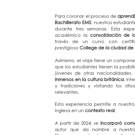
Para coronar el proceso de
aprendi
Bachillerato EMS
, nuestros estudiant
durante tres semanas. Esta expe
académico la
consolidación de l
través de un curso con certifi
prestigioso
College de la ciudad d
Asimismo, el viaje tiene un compon
que los estudiantes tienen la posibi
jóvenes de otras nacionalidades,
inmersos en la cultura británica
, in
y tradiciones y visitando los siti
relevantes.
Esta experiencia permite a nuestros
inglesa en un
contexto real
.
A partir de 2024, se
incorporó como
autor que da nombre a nuestra i