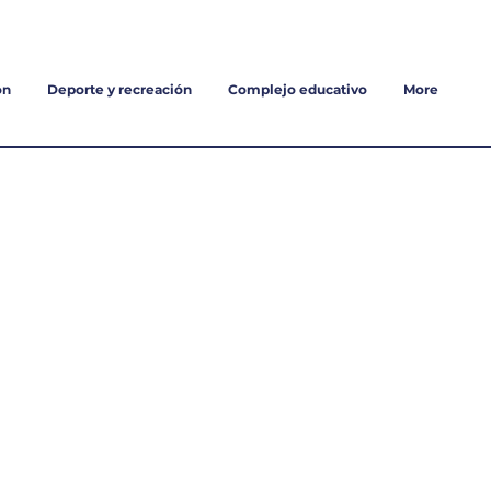
Trabaja con nosotros
on
Deporte y recreación
Complejo educativo
More
ERRA