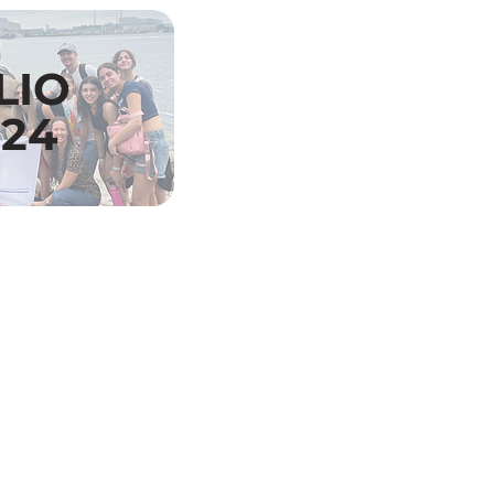
LIO
024