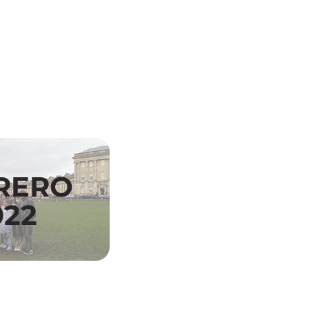
RERO
022