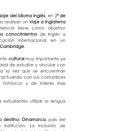
zaje del idioma Inglés
, en 2
º de
es realizan un
viaje a Inglaterra
riencia tiene como objetivo
os conocimientos
de Inglés a
cación internacional en un
e Cambridge
.
ente
cultural
muy importante ya
lidad de estudiar y vincular con
 a la vez que se encuentran
teractuando con sus costumbres
os históricos y de interés más
 estudiantes utilizar la lengua
 destino: Dinamarca
, país del
nstitución. La inclusión de