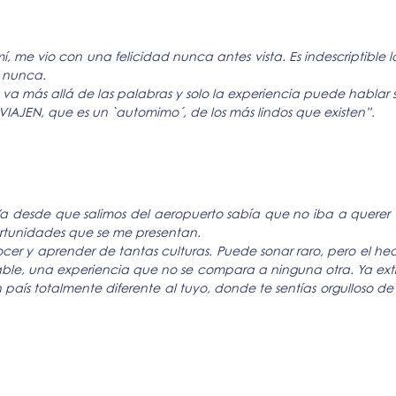
í, me vio con una felicidad nunca antes vista. Es indescriptible
n nunca.
, va más allá de las palabras y solo la experiencia puede hablar
y VIAJEN, que es un `automimo´, de los más lindos que existen”.
Ya desde que salimos del aeropuerto sabía que no iba a querer v
ortunidades que se me presentan.
ocer y aprender de tantas culturas. Puede sonar raro, pero el 
cable, una experiencia que no se compara a ninguna otra. Ya extr
n país totalmente diferente al tuyo, donde te sentías orgulloso de