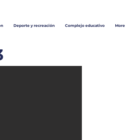
Trabaja con nosotros
on
Deporte y recreación
Complejo educativo
More
3