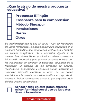
¿Qué le atrajo de nuestra propuesta
O
educativa?
*
b
Propuesta Bilingüe
l
i
Enseñanza para la comprensión
g
Método Singapur
a
t
Instalaciones
o
Barrio
r
Otros
i
o
De conformidad con la Ley Nº 18.331 (Ley de Protección
de Datos Personales), los datos personales recabados en el
presente Formulario son recopilados, archivados y tratados
en estricto cumplimiento de la normativa vigente en la
materia. Los mismos tienen por finalidad relevar los datos e
información necesarios para generar el contacto inicial con
los interesados en conocer la propuesta educativa de la
Institución. El ejercicio de los derechos de acceso,
rectificación, cancelación y oposición puede realizarse en
cualquier momento mediante el envío de un correo
electrónico a la cuenta
comunicacion@hca.edu.uy
, siendo
necesario indicar los datos de contacto y acompañar copia
del documento de identidad.
Al hacer click en este botón expreso
mi conformidad con el uso de los datos
de este formulario
Enviar formulario