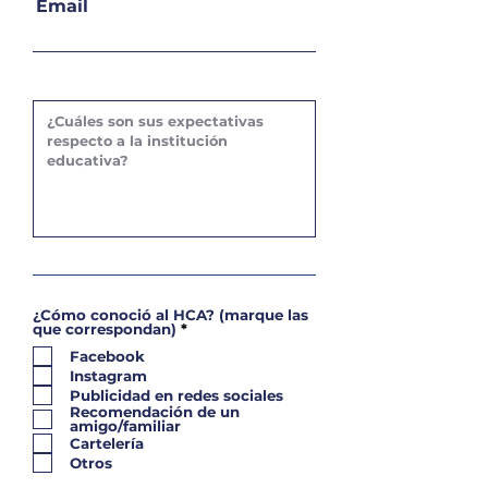
Email
¿Cómo conoció al HCA? (marque las
O
que correspondan)
*
b
Facebook
l
i
Instagram
g
Publicidad en redes sociales
a
Recomendación de un
t
amigo/familiar
o
r
Cartelería
i
Otros
o