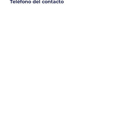
Teléfono del contacto
Email del contacto
Nombre del hermano/a
que ya está cursando en
el Colegio
Nombre del hermano/a
que ya está cursando en