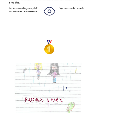
Mª Clara Fiorentin
Eli, la elefanta
Isabella Núñez
Buscando a Marin