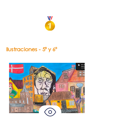
The Super Girls y la derrota de
Darío
Ilustraciones - 5º y 6º
Josefina Lima
Odense la ciudad de los