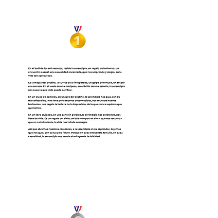
Victoria Lacassie
Ikigai
Sofía Pons
En el baúl de los mil secretos,
reside la serendipia, un regalo
del universo