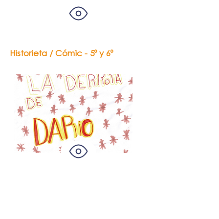
Historieta / Cómic - 5º y 6º
Micaela González
y
Anabella
Castillo