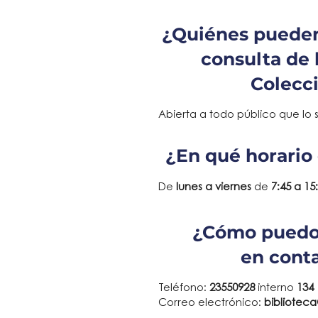
¿Quiénes pueden
consulta de 
Colecc
Abierta a todo público que lo so
¿En qué horario 
De
lunes a viernes
de
7:45 a 15
¿Cómo pued
en cont
Teléfono:
23550928
interno
134
Correo electrónico:
bibliotec