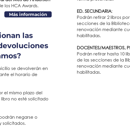
pal del Mes de Andersen
de los HCA Awards.
ED. SECUNDARIA
:
Más información
Podrán retirar 2 libros p
secciones de la Bibliotec
renovación mediante cual
onan las
habilitadas.
devoluciones
DOCENTES/MAESTROS, PE
amos?
Podrán retirar hasta 10 l
de las secciones de la Bib
renovación mediante cual
icilio se devolverán en
habilitadas.
ante el horario de
or el mismo plazo del
libro no esté solicitado
 podrán negarse o
 solicitados.