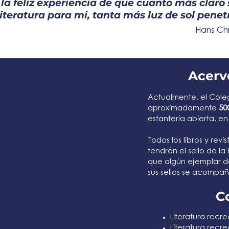
 la feliz experiencia de que cuanto más claro 
 literatura para mi, tanta más luz de sol pene
Hans Chr
Acervo
Actualmente, el Cole
aproximadamente
50
estantería abierta, e
Todos los libros y rev
tendrán el sello de la
que algún ejemplar de
sus sellos se acompa
C
Literatura recrea
Literatura recrea