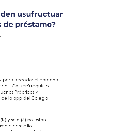
den usufructuar
os de préstamo?
:
25, para acceder al derecho
eca HCA, será requisito
Buenas Prácticas y
s de la app del Colegio.
(R) y sala (S) no están
amo a domicilio.