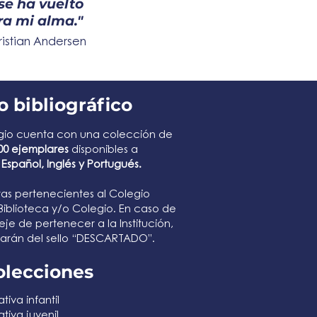
se ha vuelto
tra mi alma."
istian Andersen
 bibliográfico
gio cuenta con una colección de
00 ejemplares
disponibles a
n
Español, Inglés y Portugués.
istas pertenecientes al Colegio
 Biblioteca y/o Colegio. En caso de
je de pertenecer a la Institución,
ñarán del sello “DESCARTADO”.
olecciones
tiva infantil
tiva juvenil​