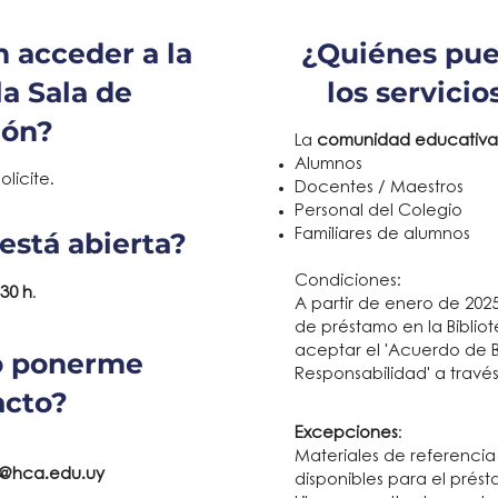
 acceder a la
¿Quiénes pue
la Sala de
los servici
ión?
La
comunidad educativa
Alumnos
licite.​
Docentes / Maestros
Personal del Colegio
está abierta?
Familiares de alumnos​
Condiciones:
:30 h
.
A partir de enero de 20
de préstamo en la Bibliot
aceptar el 'Acuerdo de 
o ponerme
Responsabilidad' a travé
acto?
Excepciones
:
Materiales de referencia 
a@hca.edu.uy
disponibles para el prést