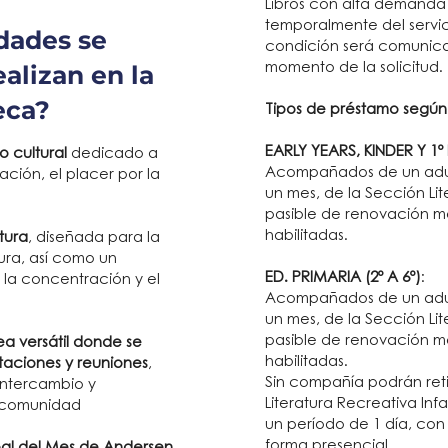
Libros con alta demanda
temporalmente del servi
dades se
condición será comunicad
ealizan en la
momento de la solicitud.
eca?
Tipos de préstamo según
EARLY YEARS, KINDER Y 1º
o cultural
dedicado a
Acompañados de un adulto
ación, el placer por la
un mes, de la Sección Lite
pasible de renovación me
habilitadas.
tura
, diseñada para la
tura, así como un
ED.
PRIMARIA (2º A 6º)
:
la concentración y el
Acompañados de un adulto
un mes, de la Sección Lite
pasible de renovación me
ea versátil donde se
habilitadas.
entaciones y reuniones
,
Sin compañía podrán retir
intercambio y
Literatura Recreativa Inf
a comunidad
un período de 1 día, con
forma presencial.