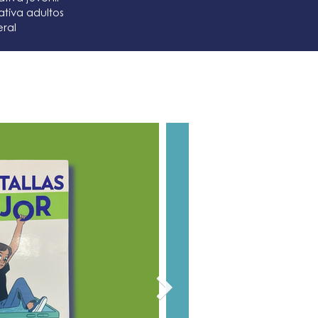
ativa adultos
ral